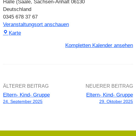
Halle (Saale
,
Sachsen-Anhalt
06130
Deutschland
0345 678 37 67
Veranstaltungsort anschauen
Seelensteine
Karte
Halle
Kompletten Kalender ansehen
Beitrags-
ÄLTERER BEITRAG
NEUERER BEITRAG
Eltern- Kind- Gruppe
Eltern- Kind- Gruppe
Navigation
24. September 2025
29. Oktober 2025