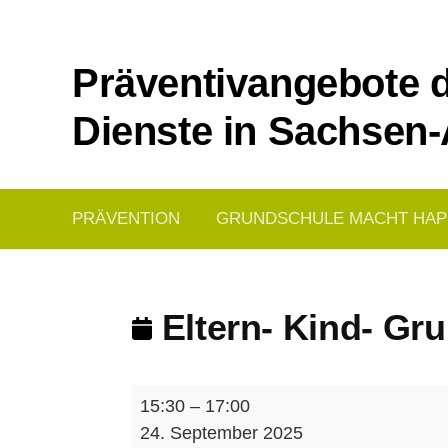
Springe
zum
Inhalt
Präventivangebote d
Dienste in Sachsen-
PRÄVENTION
GRUNDSCHULE MACHT HAP
Eltern- Kind- Gr
Eltern-
15:30
–
17:00
Kind-
24. September 2025