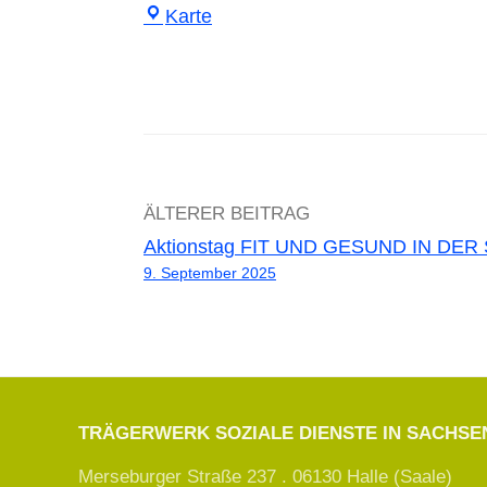
Seelensteine
Karte
Halle
Beitrags-
ÄLTERER BEITRAG
Aktionstag FIT UND GESUND IN DER
Navigation
9. September 2025
TRÄGERWERK SOZIALE DIENSTE IN SACHS
Merseburger Straße 237 . 06130 Halle (Saale)