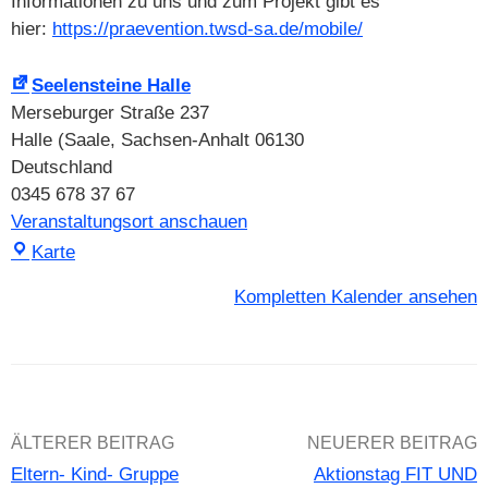
Informationen zu uns und zum Projekt gibt es
hier:
https://praevention.twsd-sa.de/mobile/
Seelensteine Halle
Merseburger Straße 237
Halle (Saale
,
Sachsen-Anhalt
06130
Deutschland
0345 678 37 67
Veranstaltungsort anschauen
Seelensteine
Karte
Halle
Kompletten Kalender ansehen
Beitrags-
ÄLTERER BEITRAG
NEUERER BEITRAG
Eltern- Kind- Gruppe
Aktionstag FIT UND